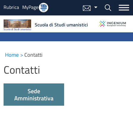
Salta al contenuto principale
Bottone cer
Rubrica
MyPage
Menu mail
Scuola di Studi umanistici
Home
Contatti
Contatti
Sede
Amministrativa